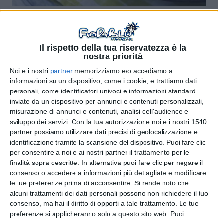
Gli asparagi sono un ortaggio dalle svariate proprietà
benefiche: a partire da quella più nota, diuretica e depurativa,
fino a quelle meno conosciute. Quest'ortaggio è così salutare
perché ricco di fibre, diversi sali minerali (fra cui fosforo,
Il rispetto della tua riservatezza è la
nostra priorità
potassio, rame, magnesio), vitamine (A, C, del gruppo B) e
altre sostanze utili quali protidi, glucidi e carotenoidi. Fra i
Noi e i nostri
partner
memorizziamo e/o accediamo a
tanti benefici c'è però anche qualche controindicazione:
informazioni su un dispositivo, come i cookie, e trattiamo dati
vediamo quindi quali sono sia le proprietà curative degli
personali, come identificatori univoci e informazioni standard
asparagi che le controindicazioni.
inviate da un dispositivo per annunci e contenuti personalizzati,
misurazione di annunci e contenuti, analisi dell'audience e
Favoriscono la diuresi e depurano l'organismo
sviluppo dei servizi.
Con la tua autorizzazione noi e i nostri 1540
Una delle proprietà benefiche più note dell'asparago è senza
partner possiamo utilizzare dati precisi di geolocalizzazione e
dubbio quella diuretica, dovuta alla
grande concentrazione
identificazione tramite la scansione del dispositivo. Puoi fare clic
di polifenoli, saponine, potassio
e alla minima quantità di
per consentire a noi e ai nostri partner il trattamento per le
sodio. Anche l
'asparagina
, un aminoacido che gli asparagi
finalità sopra descritte. In alternativa puoi fare clic per negare il
contengono in abbondanza, contribuisce a favorire la diuresi,
consenso o accedere a informazioni più dettagliate e modificare
a far drenare più efficacemente i reni e a eliminare quindi la
quantità superflua di sodio presente nell'organismo. Per tale
le tue preferenze prima di acconsentire.
Si rende noto che
motivo, il consumo di asparagi è consigliabile a chi soffre di
alcuni trattamenti dei dati personali possono non richiedere il tuo
pressione alta e a chi ha problemi di ritenzione idrica.
consenso, ma hai il diritto di opporti a tale trattamento. Le tue
L'azione depurativa, strettamente legata a quella diuretica, è
preferenze si applicheranno solo a questo sito web. Puoi