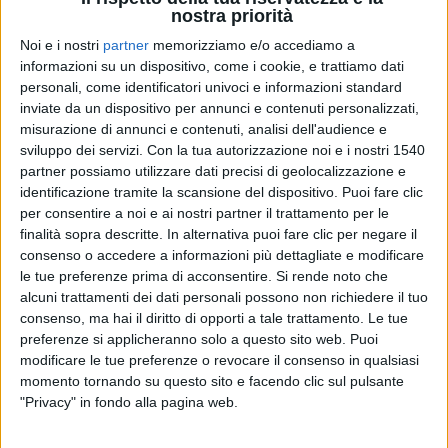
nostra priorità
La sindrome di Down, detta anche trisomia 21, è una
condizione genetica caratterizzata dalla presenza di un
Noi e i nostri
partner
memorizziamo e/o accediamo a
cromosoma in più rispetto alla norma. Infatti, invece dei
informazioni su un dispositivo, come i cookie, e trattiamo dati
fisiologici 46 cromosomi (divisi in 23 coppie) ne sono
personali, come identificatori univoci e informazioni standard
presenti 47, poiché la ventunesima coppia è in realtà un
inviate da un dispositivo per annunci e contenuti personalizzati,
“trio”.
misurazione di annunci e contenuti, analisi dell'audience e
Questa alterazione provoca una disabilità che colpisce in
sviluppo dei servizi.
Con la tua autorizzazione noi e i nostri 1540
diversa misura e forma lo sviluppo mentale, fisico e motorio
partner possiamo utilizzare dati precisi di geolocalizzazione e
dei soggetti.
identificazione tramite la scansione del dispositivo. Puoi fare clic
per consentire a noi e ai nostri partner il trattamento per le
Le cause della sindrome di Down
finalità sopra descritte. In alternativa puoi fare clic per negare il
Le cause precise che determinano l’insorgenza di questa
consenso o accedere a informazioni più dettagliate e modificare
sindrome sono a tutt’oggi sconosciute. Ma, in seguito a
le tue preferenze prima di acconsentire.
Si rende noto che
numerose indagini epidemiologiche svolte, sono stati messi
alcuni trattamenti dei dati personali possono non richiedere il tuo
in evidenza due importanti fattori di rischio:
consenso, ma hai il diritto di opporti a tale trattamento. Le tue
• L’età materna elevata, soprattutto oltre i 40 anni
preferenze si applicheranno solo a questo sito web. Puoi
• La presenza di un figlio con la medesima sindrome
modificare le tue preferenze o revocare il consenso in qualsiasi
Forme di sindrome di Down
momento tornando su questo sito e facendo clic sul pulsante
Le diverse forme di sindrome di Down si distinguono dal
"Privacy" in fondo alla pagina web.
punto di vista cromosomico.
Noi ne vogliamo ricordare soprattutto due: