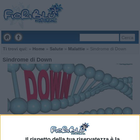
Cerca
Ti trovi qui:
»
Home
»
Salute
»
Malattie
»
Sindrome di Down
Sindrome di Down
Il rispetto della tua riservatezza è la