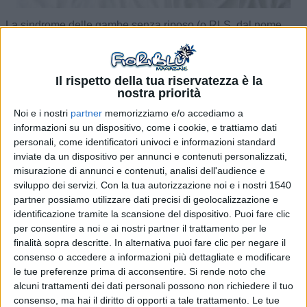
La sindrome delle gambe senza riposo (o RLS, dal nome
inglese del disturbo “
Restless Legs Syndrome
”) è un disturbo
di carattere neurologico piuttosto particolare: chi ne soffre
prova infatti il bisogno irrefrenabile (soprattutto di notte) di
Il rispetto della tua riservatezza è la
muovere le gambe, perché sente prurito e altre sensazioni
nostra priorità
fastidiose che si attenuano solo con il movimento. Vediamo
quali sono le cause, i sintomi e le cure di questa sindrome,
Noi e i nostri
partner
memorizziamo e/o accediamo a
nonché le forme in cui si manifesta.
informazioni su un dispositivo, come i cookie, e trattiamo dati
personali, come identificatori univoci e informazioni standard
Le cause della sindrome delle gambe senza riposo
inviate da un dispositivo per annunci e contenuti personalizzati,
Ecco quali sono le cause più frequenti della RLS:
misurazione di annunci e contenuti, analisi dell'audience e
•
Carenze di ferro o anomalie nel suo utilizzo:
il ferro è un
sviluppo dei servizi.
Con la tua autorizzazione noi e i nostri 1540
minerale utilizzato dal cervello per la produzione della
partner possiamo utilizzare dati precisi di geolocalizzazione e
dopamina, un neurotrasmettitore che influenza le zone
identificazione tramite la scansione del dispositivo. Puoi fare clic
cerebrali deputate al controllo del movimento. Carenze di
per consentire a noi e ai nostri partner il trattamento per le
ferro oppure anomalie nel suo utilizzo da parte del cervello
finalità sopra descritte. In alternativa puoi fare clic per negare il
sono una delle cause più frequenti di questa sindrome
consenso o accedere a informazioni più dettagliate e modificare
•
Alcune patologie:
determinate malattie possono provocare
le tue preferenze prima di acconsentire.
Si rende noto che
carenze di ferro oppure anomalie nel suo utilizzo e quindi
scatenare la RLS. Si tratta soprattutto di queste condizioni
alcuni trattamenti dei dati personali possono non richiedere il tuo
patologiche: morbo di Parkinson, insufficienza renale, artrite
consenso, ma hai il diritto di opporti a tale trattamento. Le tue