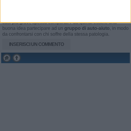
a convivere con questa patologia per tutta la vita può andare
incontro ad un disagio psicologico non indifferente, anche
per via della scarsa qualità del sonno che la sindrome, nei
casi più gravi, spesso comporta. Può quindi essere una
buona idea partecipare ad un
gruppo di auto-aiuto
, in modo
da confrontarsi con chi soffre della stessa patologia.
INSERISCI UN COMMENTO