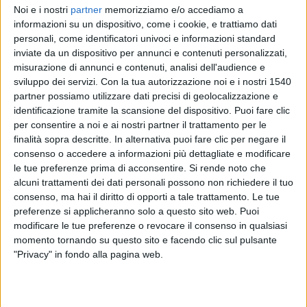
Noi e i nostri
partner
memorizziamo e/o accediamo a
informazioni su un dispositivo, come i cookie, e trattiamo dati
La
piantaggine
(
Plantago lanceolata
) è una pianta erbacea
perenne di origine euroasiatica, appartenente alla famiglia
personali, come identificatori univoci e informazioni standard
delle Plantaginacee. È molto comune nei terreni incolti, nei
inviate da un dispositivo per annunci e contenuti personalizzati,
prati aridi e lungo i viottoli. È nota anche con il nome di
misurazione di annunci e contenuti, analisi dell'audience e
“
orecchio di lepre
” per la forma delle foglie ovali e allungate.
sviluppo dei servizi.
Con la tua autorizzazione noi e i nostri 1540
A scopo fitoterapico si utilizzano proprio le foglie essiccate,
partner possiamo utilizzare dati precisi di geolocalizzazione e
nelle quali si concentrano i principi attivi. Vediamo insieme
identificazione tramite la scansione del dispositivo. Puoi fare clic
quali sono le sue proprietà, gli usi e le eventuali
per consentire a noi e ai nostri partner il trattamento per le
controindicazioni.
finalità sopra descritte. In alternativa puoi fare clic per negare il
consenso o accedere a informazioni più dettagliate e modificare
Proprietà della piantaggine
le tue preferenze prima di acconsentire.
Si rende noto che
Le virtù terapeutiche della piantaggine sono note sin
alcuni trattamenti dei dati personali possono non richiedere il tuo
dall’antichità. Il merito è della ricchezza di acidi fenolici,
consenso, ma hai il diritto di opporti a tale trattamento. Le tue
flavonoidi (luteolina), mucillagini, tannini, pectine, acido
preferenze si applicheranno solo a questo sito web. Puoi
salicilico, aucubina (una sostanza antistaminica), Sali
modificare le tue preferenze o revocare il consenso in qualsiasi
minerali (soprattutto zinco e potassio) e vitamine A, C e K.
momento tornando su questo sito e facendo clic sul pulsante
Grazie alla sua particolare composizione, questa pianta ha
"Privacy" in fondo alla pagina web.
proprietà
antibatteriche
,
espettoranti
,
antinfiammatorie
,
bechiche
(allevia la tosse) e
astringenti
.
È indicata, perciò, per il trattamento delle infiammazioni della
gola e delle vie respiratorie come
raffreddore
,
tosse
,