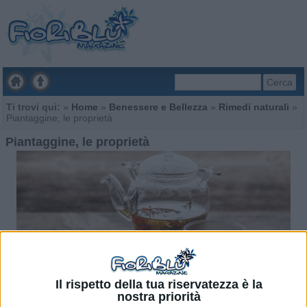
Cerca
Ti trovi qui:
»
Home
»
Benessere e Bellezza
»
Rimedi naturali
»
Piantaggine, le proprietà
Piantaggine, le proprietà
Il rispetto della tua riservatezza è la
nostra priorità