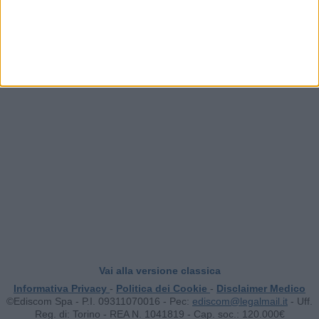
Rimedi naturali
INSERISCI UN COMMENTO
Vai alla versione classica
Informativa Privacy
-
Politica dei Cookie
-
Disclaimer Medico
©Ediscom Spa - P.I. 09311070016 -
Pec:
ediscom@legalmail.it
- Uff.
Reg. di: Torino - REA N. 1041819 - Cap. soc.: 120.000€