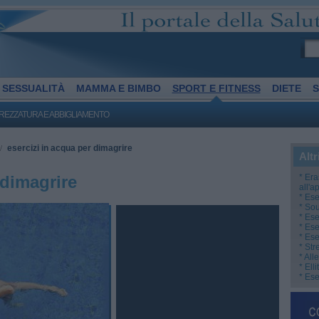
SESSUALITÀ
MAMMA E BIMBO
SPORT E FITNESS
DIETE
S
REZZATURA E ABBIGLIAMENTO
esercizi in acqua per dimagrire
/
Altr
 dimagrire
* Era
all'a
* Ese
* So
* Ese
* Ese
* Ese
* Str
* All
* Ell
* Ese