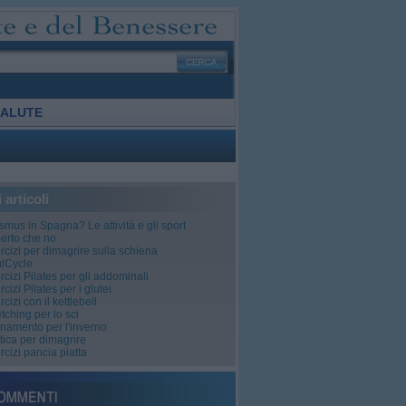
ALUTE
i articoli
smus in Spagna? Le attività e gli sport
perto che no
rcizi per dimagrire sulla schiena
ulCycle
rcizi Pilates per gli addominali
rcizi Pilates per i glutei
rcizi con il kettlebell
etching per lo sci
enamento per l'inverno
ittica per dimagrire
rcizi pancia piatta