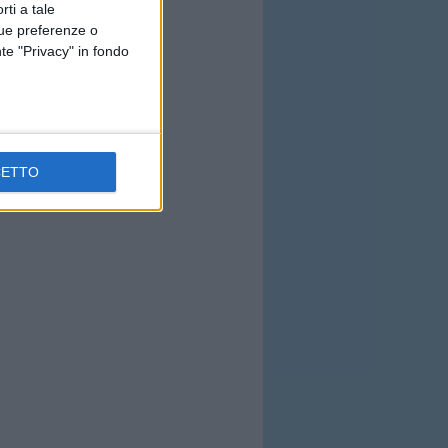
rti a tale
tue preferenze o
te "Privacy" in fondo
CETTO