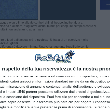
Ins
acqua è un ottimo alleato contro i chili di troppo; inoltre aiuta a
piscina o al mare, ritagliatevi alcuni minuti per eseguire semplici esercizi
sultati non tarderanno ad arrivare!
tro e fuori dall’acqua, c’è la
cyclette
. Si tratta di un esercizio molto
osce
e i
glutei
.
 differenza è davvero minima. Una volta raggiunto l'equilibrio con le
mo e ripetere il movimento in modo continuativo. Allenandosi almeno 2
è possibile scolpire il corpo in poche settimane.
la punta delle dita, quindi galleggiate mantenendo l’equilibrio con le
leggermente i gomiti sulla superficie dell'acqua.
piegate quella destra e portatela in avanti come per scalciare. Mentre
l rispetto della tua riservatezza è la nostra prior
mporaneamente il ginocchio sinistro alternando le due gambe.
no 15 minuti, cercando di aumentare la velocità con il passare del
memorizziamo e/o accediamo a informazioni su un dispositivo, come i c
identificatori univoci e informazioni standard inviate da un dispositivo 
ati, misurazione di annunci e contenuti, analisi dell'audience e sviluppo 
trastare la perdita di tonicità, può provare questo esercizio. L’acqua è
i e i nostri 1540 partner possiamo utilizzare dati precisi di geolocalizz
cia, perché ci spinge a usarle maggiormente rispetto alla vita
resistenza, la quale rende ogni movimento più complesso e, in un certo
e la scansione del dispositivo. Puoi fare clic per consentire a noi e ai nos
nalità sopra descritte. In alternativa puoi fare clic per negare il consen
caso bisogna avere una grande costanza, quindi allenarsi 2-3 volte a
agliate e modificare le tue preferenze prima di acconsentire.
Si rende n