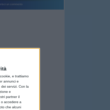
erisci un commento
ità
ookie, e trattiamo
per annunci e
dei servizi.
Con la
azione e
tri partner il
so o accedere a
oto che alcuni