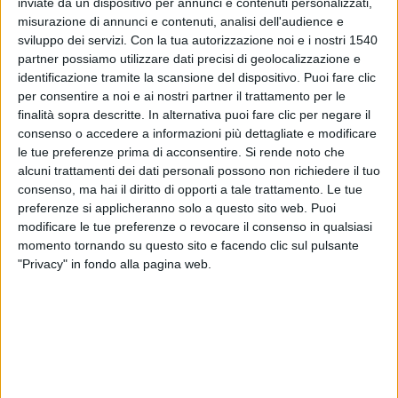
inviate da un dispositivo per annunci e contenuti personalizzati,
La prostata, o
ghiandola prostatica
, è una ghiandola
misurazione di annunci e contenuti, analisi dell'audience e
fibromuscolare dell’apparato urogenitale maschile, che si
sviluppo dei servizi.
Con la tua autorizzazione noi e i nostri 1540
colloca sotto la
vescica
e di fronte alla parete anteriore
partner possiamo utilizzare dati precisi di geolocalizzazione e
dell’
intestino retto
. Il suo sviluppo inizia dallo stadio
identificazione tramite la scansione del dispositivo. Puoi fare clic
embrionale del
feto
, prosegue nel periodo neonatale e si
per consentire a noi e ai nostri partner il trattamento per le
completa durante la pubertà. Nella pubertà i livelli ormonali,
finalità sopra descritte. In alternativa puoi fare clic per negare il
in special modo il
testosterone
, diventano molto elevati e la
consenso o accedere a informazioni più dettagliate e modificare
prostata inizia a produrre proteine e altre molecole.
le tue preferenze prima di acconsentire.
Si rende noto che
alcuni trattamenti dei dati personali possono non richiedere il tuo
Nella prostata passa la prima porzione dell’
uretra (uretra
consenso, ma hai il diritto di opporti a tale trattamento. Le tue
prostatica)
e nei suoi lobi laterali simmetrici transitano le
preferenze si applicheranno solo a questo sito web. Puoi
parti terminali dei
vasi deferenti
che finiranno al
canale
modificare le tue preferenze o revocare il consenso in qualsiasi
uretrale prostatico
con i
dotti eiaculatori
.
momento tornando su questo sito e facendo clic sul pulsante
"Privacy" in fondo alla pagina web.
Le funzioni fondamentali della prostata sono l’attività di
difesa dei
testicoli
e delle vie urinarie superiori; la
produzione del liquido seminale, in collaborazione con le
vescicole seminali
, e la sua emissione; la degradazione ed
eliminazione degli
spermatozoi
invecchiati.
Da un punto di vista anatomico, la prostata può essere
suddivisa in tre zone:
transizionale, centrale, periferica
.