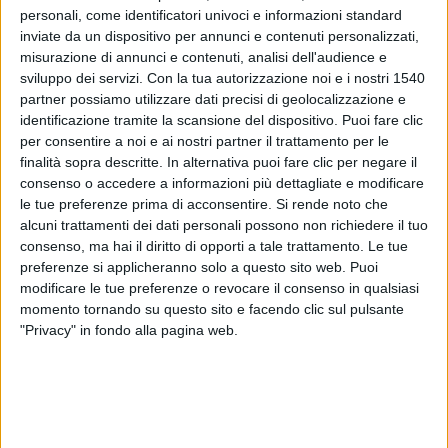
personali, come identificatori univoci e informazioni standard
inviate da un dispositivo per annunci e contenuti personalizzati,
Dopo mille portate a pasto, dopo chissà quante calorie
assorbite fra dolci, fritti e grassi, non sarà certo un sacrificio
misurazione di annunci e contenuti, analisi dell'audience e
tornare ai ritmi normali. Anzi, al nostro fisico non può far che
sviluppo dei servizi.
Con la tua autorizzazione noi e i nostri 1540
bene
dedicare una settimana a una remise en forme
che
partner possiamo utilizzare dati precisi di geolocalizzazione e
non prevede tagli drastici a ciò che ci piace, solo un uso
identificazione tramite la scansione del dispositivo. Puoi fare clic
diverso e più moderato del cibo. E non solo.
per consentire a noi e ai nostri partner il trattamento per le
finalità sopra descritte. In alternativa puoi fare clic per negare il
Prima di tutto, bere
consenso o accedere a informazioni più dettagliate e modificare
L’acqua è l’arma vincente per ripulire il corpo, disintossica
le tue preferenze prima di acconsentire.
Si rende noto che
l'organismo e fa ripartire il metabolismo ingolfato. In questi
alcuni trattamenti dei dati personali possono non richiedere il tuo
giorni di recupero iniziate la giornata con un bicchiere di
consenso, ma hai il diritto di opporti a tale trattamento. Le tue
acqua calda e limone
, per favorire il transito intestinale e la
preferenze si applicheranno solo a questo sito web. Puoi
sua pulizia. Un bicchiere è sufficiente per aiutare i reni e
modificare le tue preferenze o revocare il consenso in qualsiasi
favorire il drenaggio del colon.
momento tornando su questo sito e facendo clic sul pulsante
Per
depurare tutto l'organismo
è importante bere almeno
2
"Privacy" in fondo alla pagina web.
litri di acqua al giorno
, sia sotto forma di bevanda, che di
tisane e cibi. Per colazione scegliete una
tisana depurativa
e sgonfiante
, come per esempio il
tarassaco
, il
finocchio
oppure il
tè verde
. Abbinate una ciotola di frutta di stagione
insaporita con succo d’arancia e limone e chiudete con un
bicchiere di
centrifugato di mirtillo
, un anti-age naturale.