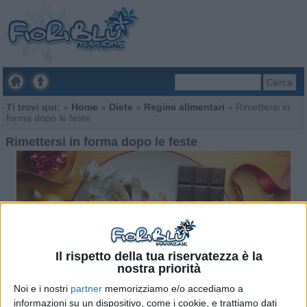
Cerca
Ti trovi qui:
»
Home
»
Diete
»
Regimi alimentari
»
Rimettersi in
forma dopo le feste
Rimettersi in forma dopo le feste
Il rispetto della tua riservatezza è la
nostra priorità
Noi e i nostri
partner
memorizziamo e/o accediamo a
informazioni su un dispositivo, come i cookie, e trattiamo dati