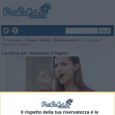
Cerca
Ti trovi qui:
»
Home
»
Diete
»
Diete curative
»
La dieta per
depurare il fegato
La dieta per depurare il fegato
Il rispetto della tua riservatezza è la