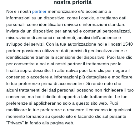
nostra priorità
Noi e i nostri
partner
memorizziamo e/o accediamo a
Consigliata soprattutto per rimettersi in sesto dopo le feste, la
dieta per depurare il fegato
è un vero toccasana da
informazioni su un dispositivo, come i cookie, e trattiamo dati
integrare alle proprie abitudini alimentari, così da rendere più
personali, come identificatori univoci e informazioni standard
attivo
questo organo fondamentale per il nostro benessere.
inviate da un dispositivo per annunci e contenuti personalizzati,
Il fegato ricopre un ruolo davvero strategico nel nostro
misurazione di annunci e contenuti, analisi dell'audience e
organismo, perché favorisce la
digestione
e il
metabolismo
sviluppo dei servizi.
Con la tua autorizzazione noi e i nostri 1540
delle proteine e dei carboidrati; essendo uno dei maggiori
partner possiamo utilizzare dati precisi di geolocalizzazione e
responsabili dell’assimilazione dei principi nutritivi, è
identificazione tramite la scansione del dispositivo. Puoi fare clic
particolarmente vulnerabile alle sostanze più grasse
con
per consentire a noi e ai nostri partner il trattamento per le
le quali entra in contatto quotidianamente. Proprio per questo
finalità sopra descritte. In alternativa puoi fare clic per negare il
motivo è necessario
mantenere un regime alimentare sano
consenso o accedere a informazioni più dettagliate e modificare
e leggero
, così da
non appesantire il fegato
e precluderne
le tue preferenze prima di acconsentire.
Si rende noto che
le funzioni principali e i benefici sul nostro organismo.
alcuni trattamenti dei dati personali possono non richiedere il tuo
consenso, ma hai il diritto di opporti a tale trattamento. Le tue
Cos’è il fegato
preferenze si applicheranno solo a questo sito web. Puoi
Come accennato in precedenza, si tratta di un
organo vitale
modificare le tue preferenze o revocare il consenso in qualsiasi
che determina le più importanti attività della nutrizione
momento tornando su questo sito e facendo clic sul pulsante
relative al metabolismo, disintossicando l’organismo dalle
"Privacy" in fondo alla pagina web.
tossine e dalle scorie in eccesso, nonché dagli elementi
nocivi ad esso correlate.