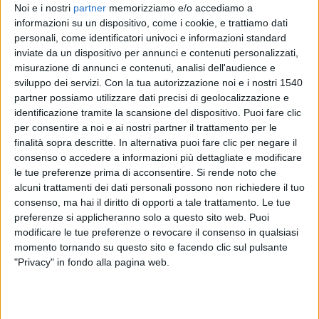
Noi e i nostri
partner
memorizziamo e/o accediamo a
informazioni su un dispositivo, come i cookie, e trattiamo dati
personali, come identificatori univoci e informazioni standard
La malattia
inviate da un dispositivo per annunci e contenuti personalizzati,
Il pedis tinea si sviluppa negli ambienti caldi e umidi e, una
misurazione di annunci e contenuti, analisi dell'audience e
volta che le sue spore si attaccano alla pelle, può vivere nei
sviluppo dei servizi.
Con la tua autorizzazione noi e i nostri 1540
suoi strati esterni. Ecco perché è così facile contrarlo nelle
palestre o nelle piscine; attenzione, però, perché potete
partner possiamo utilizzare dati precisi di geolocalizzazione e
infettarvi anche se state a piedi scalzi, con dei sandali aperti
identificazione tramite la scansione del dispositivo. Puoi fare clic
mentre piove o se percorrete zone con acqua stagnante o
per consentire a noi e ai nostri partner il trattamento per le
fango.
finalità sopra descritte. In alternativa puoi fare clic per negare il
consenso o accedere a informazioni più dettagliate e modificare
Le infezioni possono essere lievi o acute, e i sintomi sono:
le tue preferenze prima di acconsentire.
Si rende noto che
pelle secca, prurito, infiammazione e bolle che scoppiando
alcuni trattamenti dei dati personali possono non richiedere il tuo
formano delle mini-piaghe. La parte del corpo più colpita è la
consenso, ma hai il diritto di opporti a tale trattamento. Le tue
zona fra le dita dei piedi, ma la malattia può espandersi sotto
preferenze si applicheranno solo a questo sito web. Puoi
il piede, alle unghie, e se non si fa attenzione a come ci si
modificare le tue preferenze o revocare il consenso in qualsiasi
gratta e ci si tocca, perfino all'inguine e alle ascelle.
momento tornando su questo sito e facendo clic sul pulsante
"Privacy" in fondo alla pagina web.
Cure naturali
I pediluvi quotidiani con erbe e prodotti naturali sono il
metodo più efficace per combattere il piede dell'atleta.
Provate la combinazione di
trifoglio, salvia, calendula e