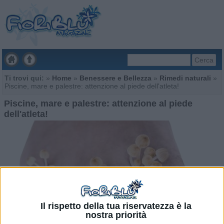
Cerca
Ti trovi qui:
»
Home
»
Benessere e Bellezza
»
Rimedi naturali
»
Piscine, mare e palestre: attenzione al piede dell'atleta!
Piscine, mare e palestre: attenzione al piede
dell'atleta!
Il rispetto della tua riservatezza è la
nostra priorità