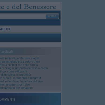
ALUTE
i articoli
edi naturali per dormire meglio
o germogliato per perdere peso
prietà cosmetiche della carota
ri di ciliegio, proprietà per viso e corpo
inga: come utilizzarla
o di nocciola, le proprietà
ce di cola: le proprietà​ dimagranti
edi naturali per la peluria del viso
utomassaggio per il viso
ucomannano per dimagrire