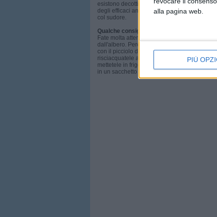
revocare il consenso
esistono decotti in grado di agire sulle pelli
alla pagina web.
degli efficaci anticarie. Inoltre sono dissetanti
col sudore.
Qualche consiglio
Fate molta attenzione perché le ciliegie, a dif
dall'albero. Perciò, al momento dell'acquisto
con il picciolo dal colore verde vivo. Prima 
risciacquatele abbondantemente. Meglio mang
PIÙ OPZI
mettetele in frigo: le ciliegie sono, infatti, mo
in un sacchetto di carta e mai nella plastica.