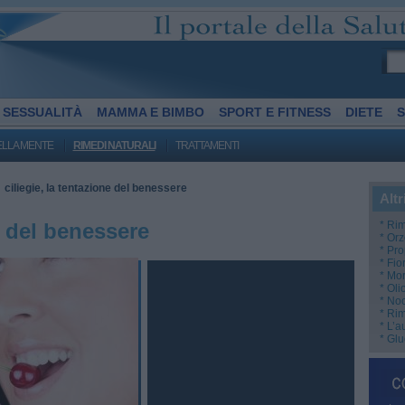
SESSUALITÀ
MAMMA E BIMBO
SPORT E FITNESS
DIETE
S
ELLA MENTE
RIMEDI NATURALI
TRATTAMENTI
ciliegie, la tentazione del benessere
/
Altr
e del benessere
* Rim
* Orz
* Pro
* Fio
* Mor
* Oli
* ​No
* Rim
* L’a
* Gl