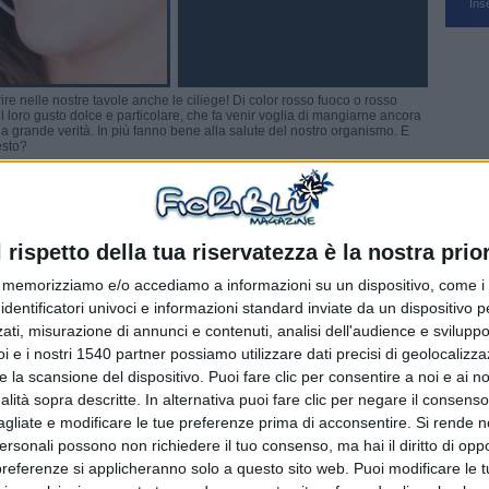
Ins
ire nelle nostre tavole anche le ciliege! Di color rosso fuoco o rosso
er il loro gusto dolce e particolare, che fa venir voglia di mangiarne ancora
una grande verità. In più fanno bene alla salute del nostro organismo. E
esto?
i salute: contengono, infatti, numerose sostanze che fanno bene alla
ali (calcio, ferro e potassio), fibre e potenti antiossidanti che ci
 e problemi cardiovascolari. Gli antiossidanti, in particolare i
ntano inoltre il processo d’invecchiamento delle cellule grazie alla loro
l rispetto della tua riservatezza è la nostra prior
memorizziamo e/o accediamo a informazioni su un dispositivo, come i c
tociani: si tratta di sali, in genere cloruri che, oltre a conferire al frutto la
zione simile a quella dell'aspirina. Cosa significa? Significa che le
identificatori univoci e informazioni standard inviate da un dispositivo 
o e agiscono in modo benefico anche sul cuore e sul sangue e sul
ati, misurazione di annunci e contenuti, analisi dell'audience e sviluppo 
 lo stomaco (e non solo) tipici dell'aspirina.
i e i nostri 1540 partner possiamo utilizzare dati precisi di geolocalizz
e la scansione del dispositivo. Puoi fare clic per consentire a noi e ai nos
o artriti, aterosclerosi, disturbi renali e gotta. Inoltre sono perfette chi è
mmi di prodotto, sono anche leggermente diuretiche e lassative. Questo
nalità sopra descritte. In alternativa puoi fare clic per negare il consen
, che nello stomaco si impregnano d’acqua come spugne e causano una
agliate e modificare le tue preferenze prima di acconsentire.
Si rende n
 una sensazione di sazietà. Un consiglio: mangiate a digiuno 25 ciliegie
In questo modo otterrete anche un effetto depurante e disintossicante,
personali possono non richiedere il tuo consenso, ma hai il diritto di oppo
i acido urico (frequente causa di gotta).
preferenze si applicheranno solo a questo sito web. Puoi modificare le 
a, ad esempio, è utile per lenire e rinfrescare le pelli irritate, ed