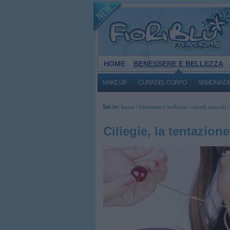
HOME
BENESSERE E BELLEZZA
MAKE UP
CURA DEL CORPO
ARMONIA D
Sei in:
home
/
benessere e bellezza
/
rimedi naturali
Ciliegie, la tentazion