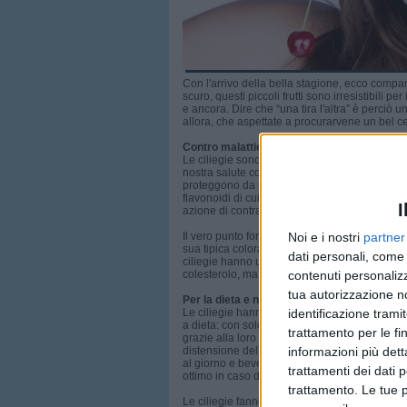
Con l'arrivo della bella stagione, ecco compar
scuro, questi piccoli frutti sono irresistibili p
e ancora. Dire che “una tira l'altra” è perciò 
allora, che aspettate a procurarvene un bel c
Contro malattie e invecchiamento
Le ciliegie sono uno vero e proprio scrigno d
nostra salute come le vitamine A e C, sali miner
proteggono da malattie anche gravi come tumori
flavonoidi di cui le ciliegie sono ricche, ralle
I
azione di contrasto dei radicali liberi.
Noi e i nostri
partner
Il vero punto forte delle ciliegie sono però gli an
sua tipica colorazione rossa, rendono la sua a
dati personali, come 
ciliegie hanno un ottimo effetto antidolorific
contenuti personalizz
colesterolo, ma senza gli effetti collaterali per
tua autorizzazione no
Per la dieta e non solo
identificazione tramit
Le ciliegie hanno un'azione efficace anche contr
a dieta: con solo 38 calorie per ogni 100 gra
trattamento per le fi
grazie alla loro ricchezza di fibre solubili
informazioni più dett
distensione delle pareti gastriche procurando
al giorno e bevete acqua in grande quantità. 
trattamenti dei dati 
ottimo in caso di stipsi e in caso di accumuli d
trattamento. Le tue 
Le ciliegie fanno bene anche alla pelle: la polp