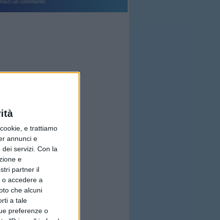
erisci un commento
ità
ookie, e trattiamo
per annunci e
dei servizi.
Con la
azione e
tri partner il
so o accedere a
oto che alcuni
rti a tale
tue preferenze o