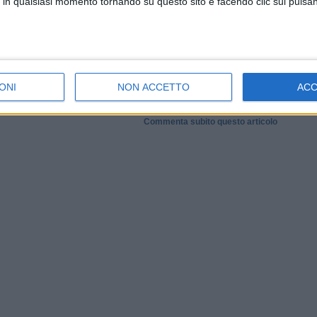
 in qualsiasi momento tornando su questo sito e facendo clic sul pulsan
 screpolate. Grazie ad alcuni elementi presenti nella buccia, sono anche
 e, specie d'estate, sono perfette per reintegrare i sali minerali dispersi
ferenza di altri frutti, non proseguono la maturazione una volta staccate
, scegliete solo quelle ben mature, sode, prive di ammaccature o muffe e
di consumarle, lavatele molto bene, magari con amuchina o bicarbonato, e
iarle poco dopo averle acquistate ma, se le dovete conservare, non
ONI
NON ACCETTO
AC
lto sensibili al freddo. Tenetele piuttosto in un luogo fresco e poco umido,
Commenta subito questo articolo