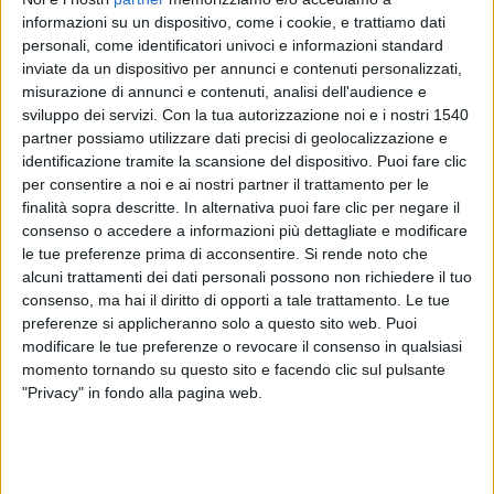
- naturali
informazioni su un dispositivo, come i cookie, e trattiamo dati
personali, come identificatori univoci e informazioni standard
La sterilizzazione rappresenta una quarta soluzione,
inviate da un dispositivo per annunci e contenuti personalizzati,
alternativa decisamente drastica e per la quale occorre
misurazione di annunci e contenuti, analisi dell'audience e
procedere chirurgicamente.
sviluppo dei servizi.
Con la tua autorizzazione noi e i nostri 1540
partner possiamo utilizzare dati precisi di geolocalizzazione e
leggi tutto>>
identificazione tramite la scansione del dispositivo. Puoi fare clic
per consentire a noi e ai nostri partner il trattamento per le
Metodi Anticoncezionali
finalità sopra descritte. In alternativa puoi fare clic per negare il
Ampia e dettagliata guida su tutti i metodi
consenso o accedere a informazioni più dettagliate e modificare
anticoncezionali conosciuti, utili per vivere con
le tue preferenze prima di acconsentire.
Si rende noto che
serenità e sicurezza la sessualità all'interno della
alcuni trattamenti dei dati personali possono non richiedere il tuo
coppia.
consenso, ma hai il diritto di opporti a tale trattamento. Le tue
preferenze si applicheranno solo a questo sito web. Puoi
Pillola anticoncezionale
modificare le tue preferenze o revocare il consenso in qualsiasi
Il metodo anticoncenzionale più utilizzato per la
momento tornando su questo sito e facendo clic sul pulsante
facilità e sicurezza d'impiego è la pillola a
"Privacy" in fondo alla pagina web.
regolamentazione ormonale: scopri di più su questo
argomento.
Metodi Tecnologici e Tester
Tecnologia e studio della chimica hanno reso