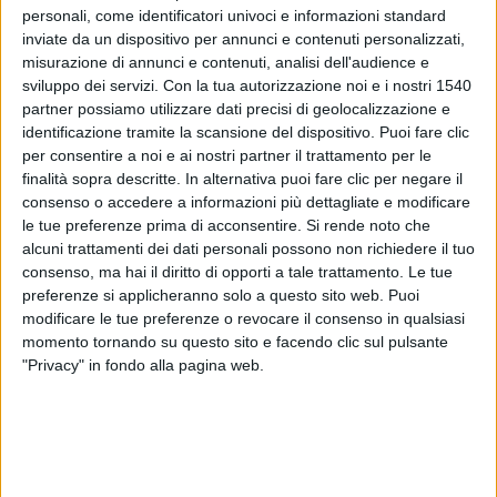
personali, come identificatori univoci e informazioni standard
inviate da un dispositivo per annunci e contenuti personalizzati,
misurazione di annunci e contenuti, analisi dell'audience e
Chi ha la
pelle grassa
ha in genere più difficoltà a realizzare
un buon trucco, che non coli e non si sciolga nel giro di
sviluppo dei servizi.
Con la tua autorizzazione noi e i nostri 1540
qualche ora. La causa è l’
eccesso di sebo
. La situazione,
partner possiamo utilizzare dati precisi di geolocalizzazione e
poi, tende a peggiorare con l’estate, quando si tende a
identificazione tramite la scansione del dispositivo. Puoi fare clic
sudare di più. Ma con i giusti accorgimenti è possibile
per consentire a noi e ai nostri partner il trattamento per le
ovviare al problema. Vediamo insieme come far durare più a
finalità sopra descritte. In alternativa puoi fare clic per negare il
lungo il make up. Seguendo questi piccoli accorgimenti il
consenso o accedere a informazioni più dettagliate e modificare
vostro make up sarà più duraturo.
le tue preferenze prima di acconsentire.
Si rende noto che
alcuni trattamenti dei dati personali possono non richiedere il tuo
La base: creme idratanti e fondotinta
consenso, ma hai il diritto di opporti a tale trattamento. Le tue
La prima regola è preparare la pelle come una lozione o una
preferenze si applicheranno solo a questo sito web. Puoi
crema idratante
e
opacizzante
che assorbe il sebo.
modificare le tue preferenze o revocare il consenso in qualsiasi
Una volta applicato il prodotto, attendete qualche minuto e
momento tornando su questo sito e facendo clic sul pulsante
poi passate al
fondotinta
. La scelta, in questo caso, è
"Privacy" in fondo alla pagina web.
determinante. Potete orientarvi sul fondotinta
mat
(non
contiene ingredienti che riflettono la luce ed è privo di
sostanze oleose)
in polvere
, che ha un’ottima coprenza,
dona all’incarnato un aspetto asciutto e setoso e l’effetto
opacizzante dura per ore. In alternativa, potete usare il
fondotinta minerale
. Spruzzate dell’acqua termale o un po’