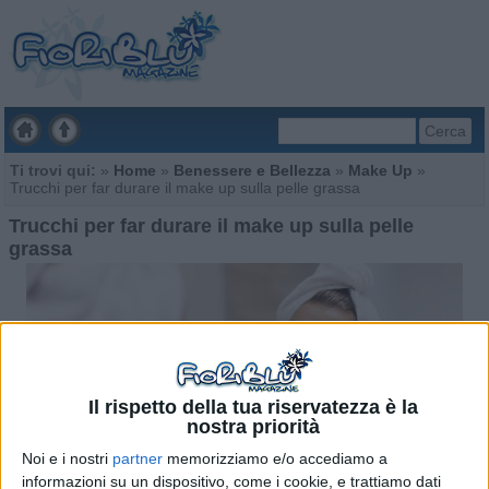
Cerca
Ti trovi qui:
»
Home
»
Benessere e Bellezza
»
Make Up
»
Trucchi per far durare il make up sulla pelle grassa
Trucchi per far durare il make up sulla pelle
grassa
Il rispetto della tua riservatezza è la
nostra priorità
Noi e i nostri
partner
memorizziamo e/o accediamo a
informazioni su un dispositivo, come i cookie, e trattiamo dati