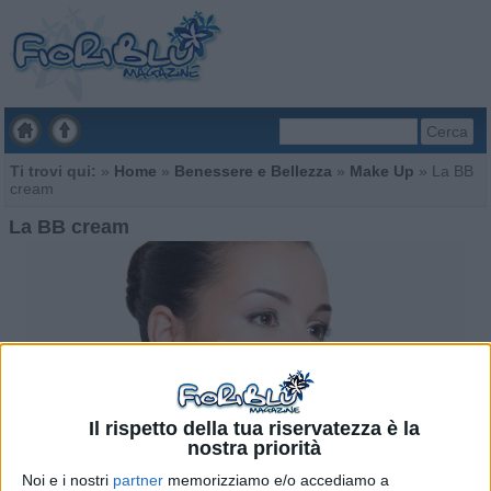
Cerca
Ti trovi qui:
»
Home
»
Benessere e Bellezza
»
Make Up
»
La BB
cream
La BB cream
Il rispetto della tua riservatezza è la
nostra priorità
Noi e i nostri
partner
memorizziamo e/o accediamo a