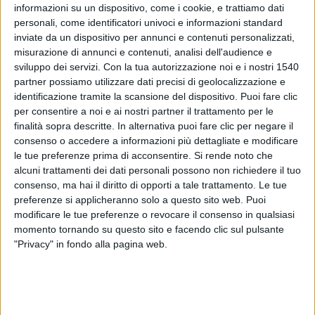
informazioni su un dispositivo, come i cookie, e trattiamo dati
personali, come identificatori univoci e informazioni standard
Cosa è
inviate da un dispositivo per annunci e contenuti personalizzati,
La BB cream, o bleamish balm cream, è un prodotto per il
misurazione di annunci e contenuti, analisi dell'audience e
viso dall’azione idratante appositamente studiato per nutrire
sviluppo dei servizi.
Con la tua autorizzazione noi e i nostri 1540
la pelle e attenuare le discromie, piccole imperfezioni e
rossori, grazie alla sua texture leggermente colorata. Non è
partner possiamo utilizzare dati precisi di geolocalizzazione e
una semplice crema idratante e non è un fondotinta. Ѐ la
identificazione tramite la scansione del dispositivo. Puoi fare clic
giusta combinazione tra le due esigenze con la differenza
per consentire a noi e ai nostri partner il trattamento per le
che la BB cream non copre il colore della vostra pelle, ma lo
finalità sopra descritte. In alternativa puoi fare clic per negare il
esalta e sublima. In un solo gesto la vostra pelle sarà perfetta
consenso o accedere a informazioni più dettagliate e modificare
e voi pronte per uscire e affrontare la vostra giornata al
le tue preferenze prima di acconsentire.
Si rende noto che
meglio!
alcuni trattamenti dei dati personali possono non richiedere il tuo
consenso, ma hai il diritto di opporti a tale trattamento. Le tue
A cosa serve
preferenze si applicheranno solo a questo sito web. Puoi
Le funzioni della BB cream sono molteplici. Infatti, oltre ad
modificare le tue preferenze o revocare il consenso in qualsiasi
agenti idratanti, contiene antiossidanti dalla funzione
momento tornando su questo sito e facendo clic sul pulsante
antiaging e immancabilmente un filtro solare per proteggere
"Privacy" in fondo alla pagina web.
la pelle dai raggi del sole. Inoltre contiene pigmenti colorati e
illuminanti per uniformare l’incarnato e rendere il vostro viso
radioso. Al suo interno ci sono poi elementi schiarenti per
ridurre di giorno in giorno la visibilità di macchie scure,
discromie varie e cicatrici da acne.