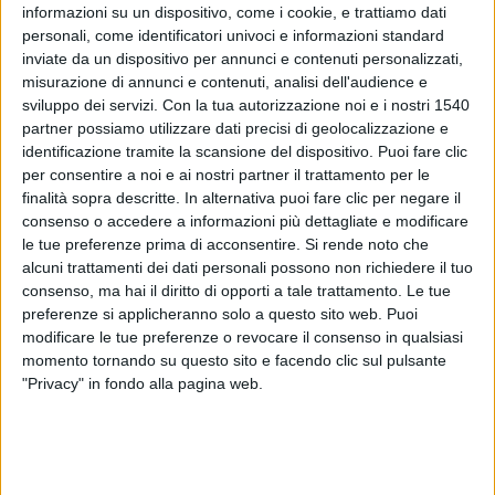
informazioni su un dispositivo, come i cookie, e trattiamo dati
personali, come identificatori univoci e informazioni standard
Le
tinture naturali
consentono di coprire i
capelli bianchi
o
inviate da un dispositivo per annunci e contenuti personalizzati,
semplicemente cambiare look senza pericoli per la salute. È
misurazione di annunci e contenuti, analisi dell'audience e
noto, infatti, che le tinture tradizionali contengono sostanze
sviluppo dei servizi.
Con la tua autorizzazione noi e i nostri 1540
chimiche aggressive che possono non soltanto alterare la
struttura del capello e irritare il cuoio capelluto, ma anche
partner possiamo utilizzare dati precisi di geolocalizzazione e
provocare tumori.
identificazione tramite la scansione del dispositivo. Puoi fare clic
per consentire a noi e ai nostri partner il trattamento per le
Attenzione alle false tinture naturali…
finalità sopra descritte. In alternativa puoi fare clic per negare il
I rischi, purtroppo, ci sono anche quando si parla di prodotti
consenso o accedere a informazioni più dettagliate e modificare
naturali o spacciati come tali, perciò bisogna leggere molto
le tue preferenze prima di acconsentire.
Si rende noto che
attentamente l’etichetta e
mettere al bando tutte quelle
alcuni trattamenti dei dati personali possono non richiedere il tuo
tinture “vegetali” che hanno
nella loro composizione
consenso, ma hai il diritto di opporti a tale trattamento. Le tue
additivi chimici
come le ammine aromatiche alla resorcina,
preferenze si applicheranno solo a questo sito web. Puoi
che fungono da fissante per far attecchire i pigmenti, il
modificare le tue preferenze o revocare il consenso in qualsiasi
Polietilenglicole (PEG), che rende la cute permeabile ai corpi
momento tornando su questo sito e facendo clic sul pulsante
estranei, il picramato di sodio, che potenzia il colore ed
"Privacy" in fondo alla pagina web.
esalta i toni del rosso, la parafenilendianina, un allergene
molto potente in grado di scatenare allergie e dermatiti, i
cessori di formaldeide, che cedono piccole quantità di
formaldeide e i composti alogeno organico, conservanti in
grado di scatenare allergie.