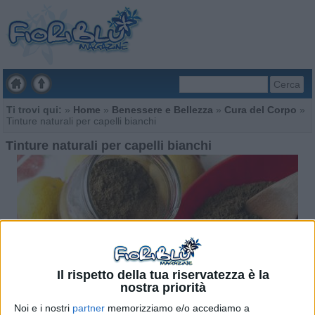
Cerca
Ti trovi qui:
»
Home
»
Benessere e Bellezza
»
Cura del Corpo
»
Tinture naturali per capelli bianchi
Tinture naturali per capelli bianchi
Il rispetto della tua riservatezza è la
nostra priorità
Noi e i nostri
partner
memorizziamo e/o accediamo a