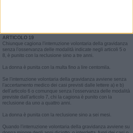
applica la reclusione da sei a dodici anni; se la lesione
personale è grave questa ultima pena è diminuita.
Le pene stabilite dai commi precedenti sono aumentate se la
donna è minore degli anni diciotto.
ARTICOLO 19
Chiunque cagiona l'interruzione volontaria della gravidanza
senza l'osservanza delle modalità indicate negli articoli 5 o
8, è punito con la reclusione sino a tre anni.
La donna è punita con la multa fino a lire centomila.
Se l'interruzione volontaria della gravidanza avviene senza
l'accertamento medico dei casi previsti dalle lettere a) e b)
dell'articolo 6 o comunque senza l'osservanza delle modalità
previste dall'articolo 7, chi la cagiona è punito con la
reclusione da uno a quattro anni.
La donna è punita con la reclusione sino a sei mesi.
Quando l'interruzione volontaria della gravidanza avviene su
donna minore degli anni diciotto, o interdetta, fuori dei casi o