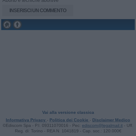
Aborto e tecniche abortive
INSERISCI UN COMMENTO
Vai alla versione classica
Informativa Privacy
-
Politica dei Cookie
-
Disclaimer Medico
©Ediscom Spa - P.I. 09311070016 -
Pec:
ediscom@legalmail.it
- Uff.
Reg. di: Torino - REA N. 1041819 - Cap. soc.: 120.000€