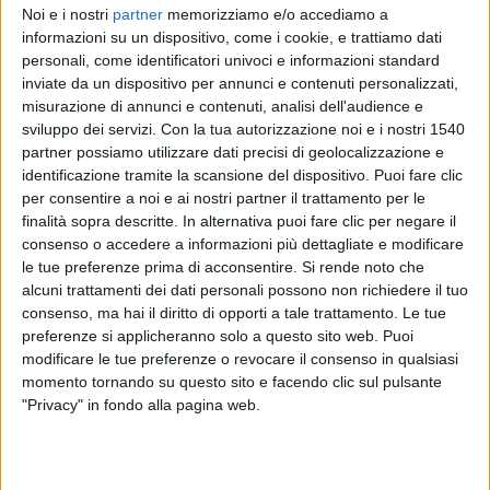
Noi e i nostri
partner
memorizziamo e/o accediamo a
Alla copertura dell'onere di lire 50 miliardi relativo
informazioni su un dispositivo, come i cookie, e trattiamo dati
all'esercizio finanziario 1978 si provvede mediante
personali, come identificatori univoci e informazioni standard
corrispondente riduzione dello stanziamento iscritto nel
inviate da un dispositivo per annunci e contenuti personalizzati,
capitolo 9001 dello stato di previsione della spesa del
misurazione di annunci e contenuti, analisi dell'audience e
Ministero del tesoro per il medesimo esercizio. Il Ministro del
sviluppo dei servizi.
Con la tua autorizzazione noi e i nostri 1540
tesoro è autorizzato ad apportare, con propri decreti, le
partner possiamo utilizzare dati precisi di geolocalizzazione e
necessarie variazioni di bilancio.
identificazione tramite la scansione del dispositivo. Puoi fare clic
per consentire a noi e ai nostri partner il trattamento per le
ARTICOLO 4
finalità sopra descritte. In alternativa puoi fare clic per negare il
Per l'interruzione volontaria della gravidanza entro i primi
novanta giorni, la donna che accusi circostanze per le quali
consenso o accedere a informazioni più dettagliate e modificare
la prosecuzione della gravidanza, il parto o la maternità
le tue preferenze prima di acconsentire.
Si rende noto che
comporterebbero un serio pericolo per la sua salute fisica o
alcuni trattamenti dei dati personali possono non richiedere il tuo
psichica, in relazione o al suo stato di salute, o alle sue
consenso, ma hai il diritto di opporti a tale trattamento. Le tue
condizioni economiche, o sociali o familiari, o alle
preferenze si applicheranno solo a questo sito web. Puoi
circostanze in cui è avvenuto il concepimento, o a previsioni
modificare le tue preferenze o revocare il consenso in qualsiasi
di anomalie o malformazioni del concepito, si rivolge ad un
momento tornando su questo sito e facendo clic sul pulsante
consultorio pubblico istituito ai sensi dell'articolo 2, lettera a),
"Privacy" in fondo alla pagina web.
della legge 29 luglio 1975 numero 405, o a una struttura
socio-sanitaria a ciò abilitata dalla regione, o a un medico di
sua fiducia.