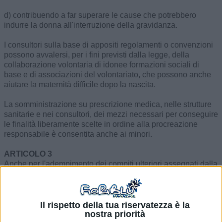
d) contribuendo a far superare le cause che potrebbero
indurre la donna all'interruzione della gravidanza.
I consultori sulla base di appositi regolamenti o convenzioni
possono avvalersi, per i fini previsti dalla legge, della
collaborazione volontaria di idonee formazioni sociali di
base e di associazioni del volontariato, che possono anche
aiutare la maternità difficile dopo la nascita.
La somministrazione su prescrizione medica, nelle strutture
sanitarie e nei consultori, dei mezzi necessari per conseguire
le finalità liberamente scelte in ordine alla procreazione
responsabile è consentita anche ai minori.
ARTICOLO 3
Anche per l'adempimento dei compiti ulteriori assegnati dalla
presente legge ai consultori familiari, il fondo di cui
all'articolo 5 della legge 29 luglio 1975, n. 405, è aumentato
con uno stanziamento di L. 50.000.000.000 annui, da
ripartirsi fra le regioni in base agli stessi criteri stabiliti dal
Il rispetto della tua riservatezza è la
nostra priorità
suddetto articolo.