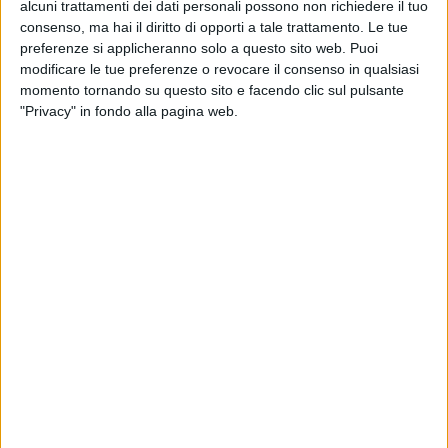
alcuni trattamenti dei dati personali possono non richiedere il tuo
senza scrupoli.
consenso, ma hai il diritto di opporti a tale trattamento. Le tue
preferenze si applicheranno solo a questo sito web. Puoi
Ciò che avveniva nel passato come pratica preventiva, e in
modificare le tue preferenze o revocare il consenso in qualsiasi
condizioni mediche arretrate, divenne un paradosso nell’età
momento tornando su questo sito e facendo clic sul pulsante
moderna, specie dopo gli anni cinquanta, quando i
"Privacy" in fondo alla pagina web.
cambiamenti sociali e mentali imponevano che tali leggi
venissero modificate.
Nel frattempo la pratica medica si era evoluta e gli ospedali
erano pieni di donne di ogni età che si presentavano nelle
cliniche con le evidenti complicazioni relative ad
un’interruzione di gravidanza clandestina.
Negli anni ’60 poi, specie negli Stati Uniti, gli ospedali erano
letteralmente affollati di donne con complicazioni
conseguenti all’aborto; gli animi iniziarono a scaldarsi,
mancava prevenzione, mancavano sistemi che informassero
i giovani sui rischi del sesso non protetto, mancava una
legislazione che regolamentasse la pratica abortiva, nel
frattempo però, contemporaneamente, aumentava la libertà
sessuale, le donne si emancipavano e chiedevano
riconoscimento dei propri diritti fra i quali quello di decidere