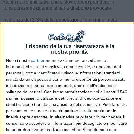
Alcuni dati significativi che si dovrebbero prendere in
considerazione quando si parla di aborto provocato:
incidenza del 2-3% della popolazione femminile in età
riproduttiva;
questo dato associato alla percentuale di gravidanza
riconosciute e allargato su scala mondiale si attesta
Il rispetto della tua riservatezza è la
approssimativamente a 1 su 5, ciò significa che su quattro
nostra priorità
gravidanze riconosciute portate a termine una quinta donna
Noi e i nostri
partner
memorizziamo e/o accediamo a
richiede l’interruzione di gravidanza.
informazioni su un dispositivo, come i cookie, e trattiamo dati
personali, come identificatori univoci e informazioni standard
Ogni anno oltre un milione di donne richiede di essere
inviate da un dispositivo per annunci e contenuti personalizzati,
sottoposta all’interruzione volontaria di gravidanza.
misurazione di annunci e contenuti, analisi dell'audience e
Questi numeri che appaiono enormi sono in realtà il risultato
di un grandioso progresso nella pratica medica e nella
sviluppo dei servizi.
Con la tua autorizzazione noi e i nostri 1540
prevenzione.
partner possiamo utilizzare dati precisi di geolocalizzazione e
identificazione tramite la scansione del dispositivo. Puoi fare clic
Già nell’800 in Europa era stata emanata una legge che
per consentire a noi e ai nostri partner il trattamento per le
cercava di tutelare la salute delle donne dai medici ciarlatani
finalità sopra descritte. In alternativa puoi fare clic per negare il
che praticavano aborti apparentemente sicuri, nasceva
consenso o accedere a informazioni più dettagliate e modificare
quindi il divieto di aborto, un sistema legale che impediva
le tue preferenze prima di acconsentire.
Si rende noto che
alle donne di mettersi nelle mani di veri e propri macellai