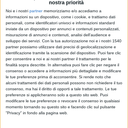
nostra priorità
Lo smokey eyes, dall’inglese “occhi fumosi”, è un make up
Noi e i nostri
partner
memorizziamo e/o accediamo a
per occhi estremamente glamour che rende lo sguardo
informazioni su un dispositivo, come i cookie, e trattiamo dati
particolarmente magnetico. Le tonalità del
grigio
e del
nero
,
personali, come identificatori univoci e informazioni standard
da sfumare delicatamente con gli strumenti più adatti, sono
inviate da un dispositivo per annunci e contenuti personalizzati,
perfette per risaltare l’effetto smokey.
misurazione di annunci e contenuti, analisi dell'audience e
sviluppo dei servizi.
Con la tua autorizzazione noi e i nostri 1540
Gli strumenti
partner possiamo utilizzare dati precisi di geolocalizzazione e
Gli strumenti per applicare il trucco sono sempre importanti,
identificazione tramite la scansione del dispositivo. Puoi fare clic
specie per realizzare lo smokey eyes. In questo caso, infatti,
per consentire a noi e ai nostri partner il trattamento per le
sono proprio gli strumenti a fare la differenza: l’effetto
finalità sopra descritte. In alternativa puoi fare clic per negare il
sfumato si può ottenere solo con alcuni tipi.
consenso o accedere a informazioni più dettagliate e modificare
le tue preferenze prima di acconsentire.
Si rende noto che
Il
pennello a setole morbide
aiuta a stendere la base del
alcuni trattamenti dei dati personali possono non richiedere il tuo
make up su tutta la palpebra. Evitando quello dalla punta più
consenso, ma hai il diritto di opporti a tale trattamento. Le tue
dura, infatti, gli ombretti si fissano maggiormente.
preferenze si applicheranno solo a questo sito web. Puoi
modificare le tue preferenze o revocare il consenso in qualsiasi
Il
pennello bombato a punta
è invece l’ideale per le
momento tornando su questo sito e facendo clic sul pulsante
sfumature, quindi per realizzare uno smokey eyes perfetto.
"Privacy" in fondo alla pagina web.
Questo pennello è la colonna portante del make up in
questione, perché permette di sfumare i toni più scuri in
modo molto delicato.