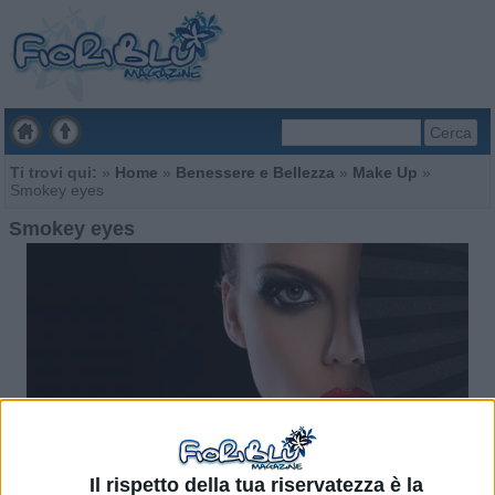
Cerca
Ti trovi qui:
»
Home
»
Benessere e Bellezza
»
Make Up
»
Smokey eyes
Smokey eyes
Il rispetto della tua riservatezza è la