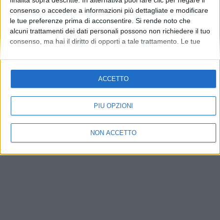
finalità sopra descritte. In alternativa puoi fare clic per negare il
consenso o accedere a informazioni più dettagliate e modificare
le tue preferenze prima di acconsentire.
Si rende noto che
alcuni trattamenti dei dati personali possono non richiedere il tuo
Vai alla versione classica
consenso, ma hai il diritto di opporti a tale trattamento. Le tue
Informativa Privacy
-
Politica dei Cookie
-
Disclaimer Medico
preferenze si applicheranno solo a questo sito web. Puoi
©Ediscom Spa - P.I. 09311070016 -
Pec:
ediscom@legalmail.it
- Uff.
modificare le tue preferenze o revocare il consenso in qualsiasi
Reg. di: Torino - REA N. 1041819 - Cap. soc.: 120.000€
momento tornando su questo sito e facendo clic sul pulsante
ACCETTO
"Privacy" in fondo alla pagina web.
PIÙ OPZIONI
NON ACCETTO