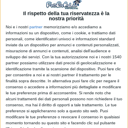
Come il welfare migliora
Il rispetto della tua riservatezza è la
concretamente la quotidianità
nostra priorità
lavorativa?
Noi e i nostri
partner
memorizziamo e/o accediamo a
informazioni su un dispositivo, come i cookie, e trattiamo dati
personali, come identificatori univoci e informazioni standard
L'implementazione di politiche di welfare incide direttamente
inviate da un dispositivo per annunci e contenuti personalizzati,
sulla qualità della vita professionale, modificando la
misurazione di annunci e contenuti, analisi dell'audience e
percezione che i dipendenti hanno della propria esperienza
sviluppo dei servizi.
Con la tua autorizzazione noi e i nostri 1540
lavorativa. Quando un'azienda offre
servizi sanitari
partner possiamo utilizzare dati precisi di geolocalizzazione e
integrativi
, ad esempio, elimina una fonte di preoccupazione
identificazione tramite la scansione del dispositivo. Puoi fare clic
significativa per molte famiglie, permettendo di accedere a
per consentire a noi e ai nostri partner il trattamento per le
visite specialistiche o prestazioni mediche senza tempi di
finalità sopra descritte. In alternativa puoi fare clic per negare il
attesa eccessivi. Questo si traduce in una maggiore serenità
consenso o accedere a informazioni più dettagliate e modificare
nel gestire eventuali problematiche di salute, riducendo lo
stress legato alla conciliazione tra esigenze personali e
le tue preferenze prima di acconsentire.
Si rende noto che
impegni professionali.
alcuni trattamenti dei dati personali possono non richiedere il tuo
consenso, ma hai il diritto di opporti a tale trattamento. Le tue
La
flessibilità oraria e la possibilità di lavorare in modalità
preferenze si applicheranno solo a questo sito web. Puoi
ibrida
rappresentano elementi sempre più richiesti,
modificare le tue preferenze o revocare il consenso in qualsiasi
particolarmente apprezzati da chi deve gestire responsabilità
momento tornando su questo sito e facendo clic sul pulsante
familiari o percorsi di studio paralleli. Secondo dati raccolti