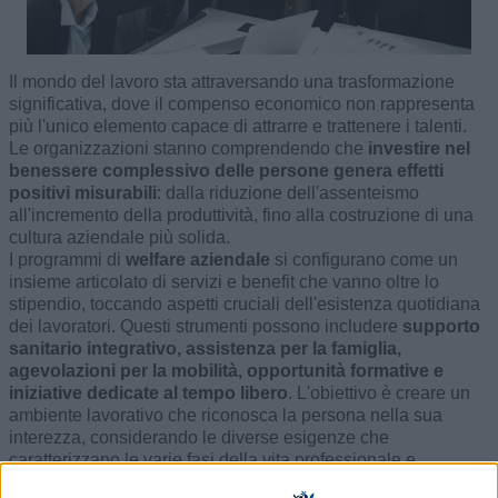
Il mondo del lavoro sta attraversando una trasformazione
significativa, dove il compenso economico non rappresenta
più l'unico elemento capace di attrarre e trattenere i talenti.
Le organizzazioni stanno comprendendo che
investire nel
benessere complessivo delle persone genera effetti
positivi misurabili
: dalla riduzione dell'assenteismo
all'incremento della produttività, fino alla costruzione di una
cultura aziendale più solida.
I programmi di
welfare aziendale
si configurano come un
insieme articolato di servizi e benefit che vanno oltre lo
stipendio, toccando aspetti cruciali dell'esistenza quotidiana
dei lavoratori. Questi strumenti possono includere
supporto
sanitario integrativo, assistenza per la famiglia,
agevolazioni per la mobilità, opportunità formative e
iniziative dedicate al tempo libero
. L'obiettivo è creare un
ambiente lavorativo che riconosca la persona nella sua
interezza, considerando le diverse esigenze che
caratterizzano le varie fasi della vita professionale e
personale.