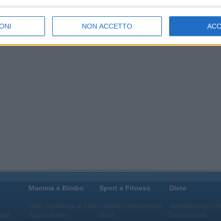
 medico sul quale ospitare i pazienti.
Commenta subito questo articolo
ONI
NON ACCETTO
AC
Mamma e Bimbo
Sport e Fitness
Diete
Dalla Gravidanza al Parto
Palestra e Allenamento
Alimentazione corr
ogia
Spazio Bimbo
Sport
Diete curative