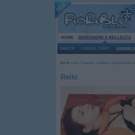
HOME
BENESSERE E BELLEZZA
MAKE UP
CURA DEL CORPO
ARMONIA D
Sei in:
home
/
benessere e bellezza
/
armonia della m
Reiki