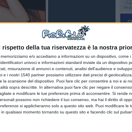
* Com
da g
Ins
stengono coloro che lo praticano, viene usata come terapia alternativa
emozionali. Sul Reiki sono stati effettuati studi alla fine degli anni ’80 che
ntificamente rilevabili e la pratica spirituale in qualsiasi condizione
l rispetto della tua riservatezza è la nostra prior
memorizziamo e/o accediamo a informazioni su un dispositivo, come i c
a medicina tradizionale o ad altre forme alternative come l’omeopatia,
 allevia il dolore, riduce le controindicazioni dei farmaci, accelera il
identificatori univoci e informazioni standard inviate da un dispositivo 
nni. Una serie di effetti curativi che il praticante del Reiki induce nel
ati, misurazione di annunci e contenuti, analisi dell'audience e sviluppo 
uesta energia.
i e i nostri 1540 partner possiamo utilizzare dati precisi di geolocalizz
e la scansione del dispositivo. Puoi fare clic per consentire a noi e ai nos
 non crede che questa possa portare effetti benefici sulla salute, si
icologica che i praticanti possono esercitare sui pazienti. I più
nalità sopra descritte. In alternativa puoi fare clic per negare il consen
amente che il Reiki possa risolvere qualsiasi problema di salute,
agliate e modificare le tue preferenze prima di acconsentire.
Si rende n
ie tradizionali.
personali possono non richiedere il tuo consenso, ma hai il diritto di oppo
preferenze si applicheranno solo a questo sito web. Puoi modificare le 
ttamenti, inevitabilmente bisogna aver compiuto la maggiore età. Il
ica Reiki prevede tre diversi livelli, i cui costi per accedervi vanno dai
 in qualsiasi momento tornando su questo sito e facendo clic sul pulsan
nche a 10.000 euro per il terzo livello.
portatore di energia positiva” e portare sollievo attraverso le proprie
amento. Nel caso di trattamenti, è comunque buona prassi indossare un