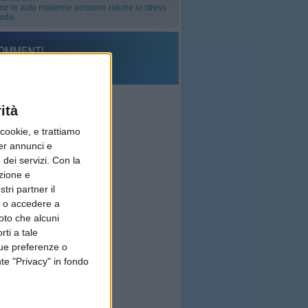
e le auto moderne possono ridurre lo stress
uida
erisci un commento
ità
ookie, e trattiamo
per annunci e
dei servizi.
Con la
azione e
tri partner il
so o accedere a
oto che alcuni
rti a tale
tue preferenze o
te "Privacy" in fondo