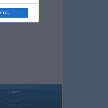
CETTO
Salute
etta
Malattie
Esami Diagnostici