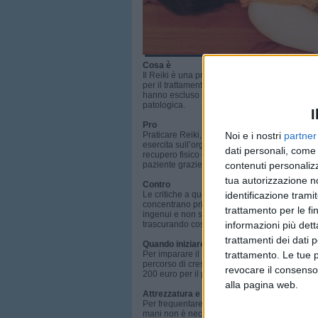
Cosa è
Il Reiki è una pratica spirituale che, come so
per il trattamento di malanni fisici, mentali ed 
hanno escluso la correlazione tra benefici scie
patologica.
I
Pro
Noi e i nostri
partner
Praticare Reiki, che comunque va abbinato all
esercita sull’organismo un’energia positiva che
dati personali, come 
recupero fisico e psicologico da disturbi e mala
contenuti personalizz
paziente grazie alla capacità di accedere a q
tua autorizzazione no
Contro
identificazione tramit
Le critiche a questa pratica, soprattutto da chi
concentrano principalmente sulla soggezione ps
trattamento per le fi
ingenui e non solo potrebbero pensare errone
informazioni più dett
trascurando così in maniera pericolosa le terap
trattamenti dei dati 
Quando iniziare
trattamento. Le tue 
Per imparare il Reiki e poter praticare dei tra
percorso di crescita e di esperienza di chi prat
revocare il consenso
200 euro per il primo livello fino ad arrivare a
alla pagina web.
Attrezzatura e abbigliamento
Per frequentare un corso di Reiki e diventare “
mani non è necessario un particolare abbigli