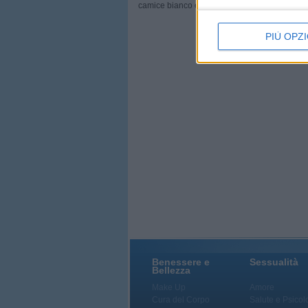
camice bianco e aver a disposizione un lettino
PIÙ OPZI
Benessere e
Sessualità
Bellezza
Make Up
Amore
Cura del Corpo
Salute e Psicol