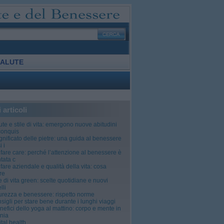
ALUTE
i articoli
ute e stile di vita: emergono nuove abitudini
conquis
significato delle pietre: una guida al benessere
 i
fare care: perché l’attenzione al benessere è
tata c
fare aziendale e qualità della vita: cosa
re
le di vita green: scelte quotidiane e nuovi
lli
urezza e benessere: rispetto norme
sigli per stare bene durante i lunghi viaggi
enefici dello yoga al mattino: corpo e mente in
nia
ital health