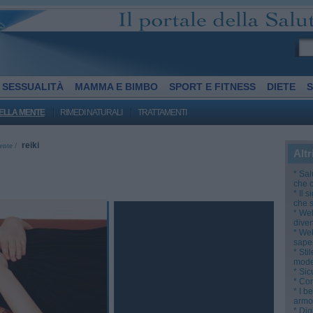
SESSUALITÀ
MAMMA E BIMBO
SPORT E FITNESS
DIETE
S
ELLA MENTE
RIMEDI NATURALI
TRATTAMENTI
reiki
ente
/
Altr
* Sal
che 
* Il 
che si
* Wel
diven
* Wel
sape
* Sti
mode
* Sic
* Con
* I b
armo
* Dig