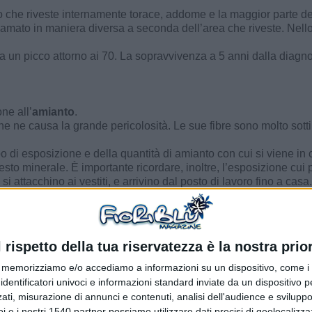
o che riveste internamente torace, addome e la maggior parte deg
chiamato in maniera diversa a seconda dell’area che riveste. Nell
a un picco attorno ai 70. La sopravvivenza a 5 anni dalla diagn
ne all’
amianto
.
 ne causa la grande pericolosità. Le sue fibre sono molto sottil
 esposizione e della quantità di amianto con cui si viene in cont
sto minerale. È importante ricordare, inoltre, l’esposizione cui p
 attacchino ai vestiti, e arrivino dal posto di lavoro fino a casa.
nabili a quelle dell’amianto)
l rispetto della tua riservatezza è la nostra prior
ca radiologica fino agli anni ’50
memorizziamo e/o accediamo a informazioni su un dispositivo, come i c
identificatori univoci e informazioni standard inviate da un dispositivo 
ati, misurazione di annunci e contenuti, analisi dell'audience e sviluppo 
dere in:
i e i nostri 1540 partner possiamo utilizzare dati precisi di geolocalizz