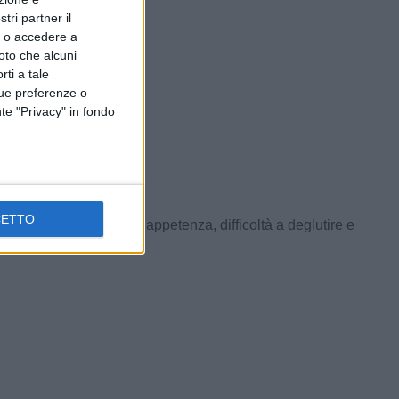
tri partner il
so o accedere a
oto che alcuni
rti a tale
tue preferenze o
te "Privacy" in fondo
CETTO
, febbricola, astenia, inappetenza, difficoltà a deglutire e