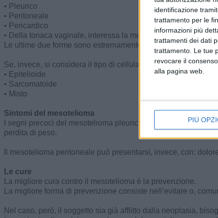
• Pleurico
identificazione tramit
• Peritoneale
trattamento per le fi
• Pericardico
informazioni più dett
• Della tonaca vaginale, interessa la membrana che riveste i te
trattamenti dei dati 
Le ultime due forme sono estremamente rare.
trattamento. Le tue 
revocare il consenso
Se, invece, si considera il tipo di cellula maligna presente nel 
alla pagina web.
• Epitelioide
• Sarcomatoide
• Misto
Sintomi del mesotelioma
PIÙ OPZI
I segni precoci del mesotelioma pleurico includono: algia alla pa
perdita di peso.
Il mesotelioma peritoneale può presentarsi, invece, con: dolor
Le cure
La migliore cura contro il mesotelioma è la prevenzione.
La migliore forma di prevenzione consiste nell’evitare o, comun
Nel caso, però, il soggetto sia già afflitto dalla neoplasia, biso