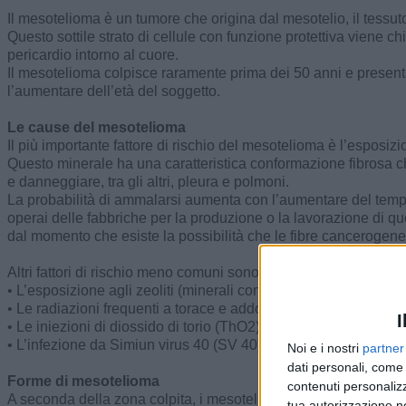
Il mesotelioma è un tumore che origina dal mesotelio, il tessut
Questo sottile strato di cellule con funzione protettiva viene 
pericardio intorno al cuore.
Il mesotelioma colpisce raramente prima dei 50 anni e present
l’aumentare dell’età del soggetto.
Le cause del mesotelioma
Il più importante fattore di rischio del mesotelioma è l’esposizio
Questo minerale ha una caratteristica conformazione fibrosa che
e danneggiare, tra gli altri, pleura e polmoni.
La probabilità di ammalarsi aumenta con l’aumentare del tempo di
operai delle fabbriche per la produzione o la lavorazione di que
dal momento che esiste la possibilità che le fibre cancerogene si
Altri fattori di rischio meno comuni sono:
• L’esposizione agli zeoliti (minerali con caratteristiche parago
• Le radiazioni frequenti a torace e addome
I
• Le iniezioni di diossido di torio (ThO2), usate nella diagnosti
• L’infezione da Simiun virus 40 (SV 40)
Noi e i nostri
partner
dati personali, come 
Forme di mesotelioma
contenuti personalizz
A seconda della zona colpita, i mesoteliomi si possono suddivi
tua autorizzazione no