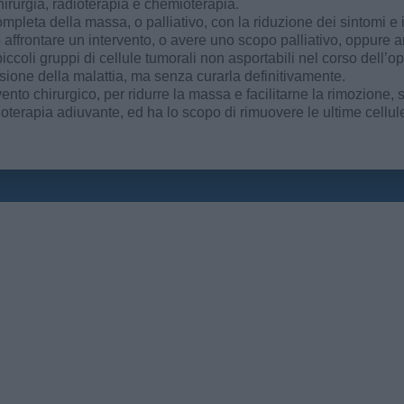
irurgia, radioterapia e chemioterapia.
pleta della massa, o palliativo, con la riduzione dei sintomi e 
ffrontare un intervento, o avere uno scopo palliativo, oppure anc
piccoli gruppi di cellule tumorali non asportabili nel corso dell’o
ssione della malattia, ma senza curarla definitivamente.
nto chirurgico, per ridurre la massa e facilitarne la rimozione,
erapia adiuvante, ed ha lo scopo di rimuovere le ultime cellule 