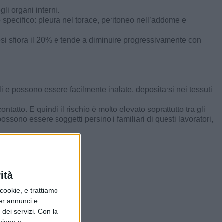
li organi interni.
o specifico: pleura nel torace, peritoneo nell’addome e
osi sfiora il 20% e tende a diminuire progressivamente con
i e possono essere facilmente inalate, depositarsi nei tessuti
atto. E quindi il rischio è molto elevato soprattutto tra gli
ossono essere soggetti persino i familiari di questi lavoratori,
ità
ookie, e trattiamo
per annunci e
dei servizi.
Con la
azione e