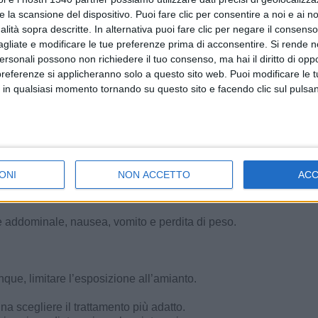
e la scansione del dispositivo. Puoi fare clic per consentire a noi e ai nos
nalità sopra descritte. In alternativa puoi fare clic per negare il consen
agliate e modificare le tue preferenze prima di acconsentire.
Si rende n
sticoli
personali possono non richiedere il tuo consenso, ma hai il diritto di oppo
preferenze si applicheranno solo a questo sito web. Puoi modificare le 
 in qualsiasi momento tornando su questo sito e facendo clic sul pulsan
tumore, se ne distinguono solo tre tipi:
ONI
NON ACCETTO
AC
rte bassa della schiena o a un lato del torace, fiato corto, tosse
e addominale, nausea, vomito e perdita di peso.
que, limitare l’esposizione all’amianto.
gna scegliere il trattamento più adatto.