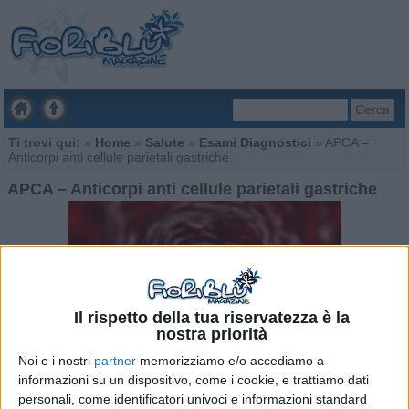
Cerca
Ti trovi qui:
»
Home
»
Salute
»
Esami Diagnostici
»
APCA –
Anticorpi anti cellule parietali gastriche
APCA – Anticorpi anti cellule parietali gastriche
Il rispetto della tua riservatezza è la
nostra priorità
Noi e i nostri
partner
memorizziamo e/o accediamo a
informazioni su un dispositivo, come i cookie, e trattiamo dati
personali, come identificatori univoci e informazioni standard