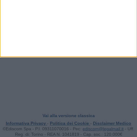
Valori di riferimento
INSERISCI UN COMMENTO
Vai alla versione classica
Informativa Privacy
-
Politica dei Cookie
-
Disclaimer Medico
©Ediscom Spa - P.I. 09311070016 -
Pec:
ediscom@legalmail.it
- Uff.
Reg. di: Torino - REA N. 1041819 - Cap. soc.: 120.000€