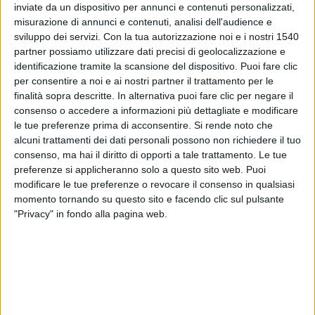
APCA – ANTICORPI ANTI CELLULE PARIETALI
inviate da un dispositivo per annunci e contenuti personalizzati,
GASTRICHE
misurazione di annunci e contenuti, analisi dell'audience e
sviluppo dei servizi.
Con la tua autorizzazione noi e i nostri 1540
partner possiamo utilizzare dati precisi di geolocalizzazione e
identificazione tramite la scansione del dispositivo. Puoi fare clic
per consentire a noi e ai nostri partner il trattamento per le
finalità sopra descritte. In alternativa puoi fare clic per negare il
consenso o accedere a informazioni più dettagliate e modificare
le tue preferenze prima di acconsentire.
Si rende noto che
alcuni trattamenti dei dati personali possono non richiedere il tuo
consenso, ma hai il diritto di opporti a tale trattamento. Le tue
preferenze si applicheranno solo a questo sito web. Puoi
modificare le tue preferenze o revocare il consenso in qualsiasi
momento tornando su questo sito e facendo clic sul pulsante
Cosa è:
"Privacy" in fondo alla pagina web.
autoanticorpi antigeni delle cellule parietali gastriche.
Tipo di esame da eseguire:
esame del sangue.
Tempo di esecuzione dell’esame: